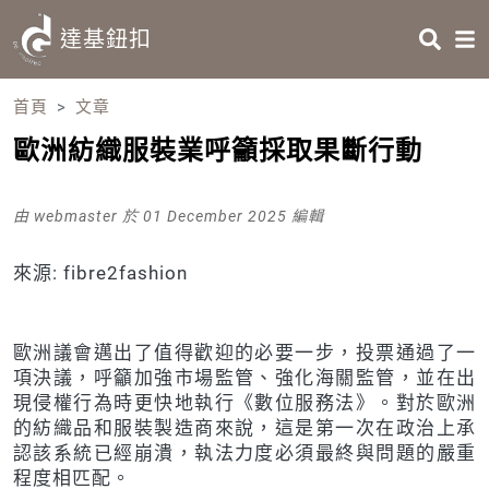
Skip to main content
HEADING 2
達基鈕扣
ITEM 1
ITEM 5
ITEM 2
ITEM 6
首頁
文章
ITEM 3
ITEM 7
ITEM 4
ITEM 8
歐洲紡織服裝業呼籲採取果斷行動
由
webmaster
於 01 December 2025 編輯
Body
來源: fibre2fashion
歐洲議會邁出了值得歡迎的必要一步，投票通過了一
項決議，呼籲加強市場監管、強化海關監管，並在出
現侵權行為時更快地執行《數位服務法》。對於歐洲
的紡織品和服裝製造商來說，這是第一次在政治上承
認該系統已經崩潰，執法力度必須最終與問題的嚴重
程度相匹配。