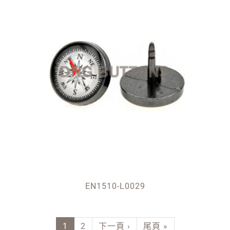
EN1510-L0029
Pagination
Next page
Last page
1
2
下一頁 ›
尾頁 »