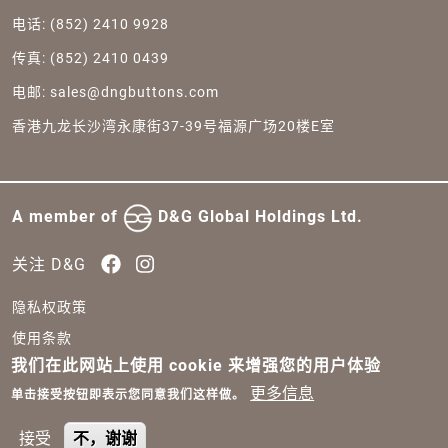
电话: (852) 2410 9928
传真: (852) 2410 0439
电邮:
sales@dngbuttons.com
香港九龙长沙湾永康街37-39号福源广场20楼E室
Body
A member of
D&G Global Holdings Ltd.
关注 D&G
隐私权政策
使用条款
我们在此网站上使用 cookie 来增强您的用户体验
网站地图
更多信息
单击接受按钮即表示您同意我们这样做。
版权所有©2024 D&G Global Holdings Limited。由 Drupal 提
供支援。
接受
不，谢谢