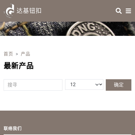
Skip to main content
HEADING 2
达基钮扣
ITEM 1
ITEM 5
ITEM 2
ITEM 6
Body
ITEM 3
ITEM 7
ITEM 4
ITEM 8
首页
产品
最新产品
Body
Footer
联络我们